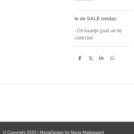
In de SALE omdat:
- Dit kaartje gaat uit de
collectie!
D
D
S
D
E
E
H
E
L
E
A
L
E
L
R
E
N
E
N
© Copyright 2020 | MariaDesign by Maria Maliepaard