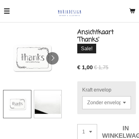
Ga
direct
naar
de
Ansichtkaart
hoofdinhoud
'Thanks'
Sale!
€ 1,00
€ 1,75
Kraft envelop
IN
WINKELWA