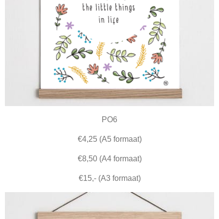
PO6
€4,25 (A5 formaat)
€8,50 (A4 formaat)
€15,- (A3 formaat)