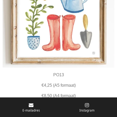
PO13
€4,25 (A5 formaat)
€8,50 (A4 formaat)
€15,- (A3 formaat)
E-mailadres
Instagram