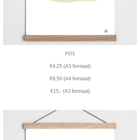
PO1
€4,25 (A5 formaat)
€8,50 (A4 formaat)
€15,- (A3 formaat)