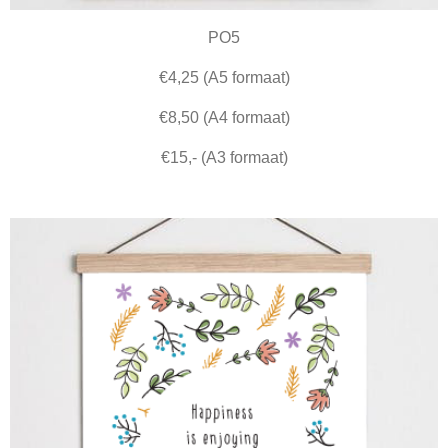
PO5
€4,25 (A5 formaat)
€8,50 (A4 formaat)
€15,- (A3 formaat)