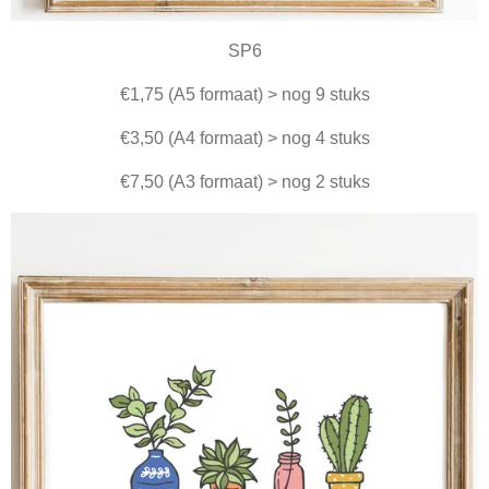
SP6
€1,75 (A5 formaat) > nog 9 stuks
€3,50 (A4 formaat) > nog 4 stuks
€7,50 (A3 formaat) > nog 2 stuks