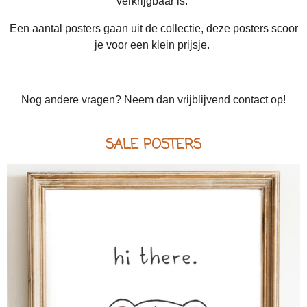
verkrijgbaar is.
Een aantal posters gaan uit de collectie, deze posters scoor
je voor een klein prijsje.
Nog andere vragen? Neem dan vrijblijvend contact op!
SALE POSTERS