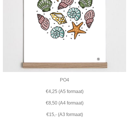
PO4
€4,25 (A5 formaat)
€8,50 (A4 formaat)
€15,- (A3 formaat)