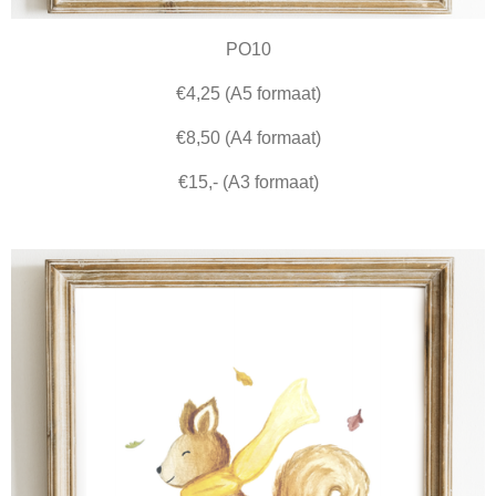
PO10
€4,25 (A5 formaat)
€8,50 (A4 formaat)
€15,- (A3 formaat)