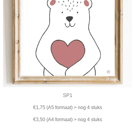
SP1
€1,75 (A5 formaat) > nog 4 stuks
€3,50 (A4 formaat) > nog 4 stuks