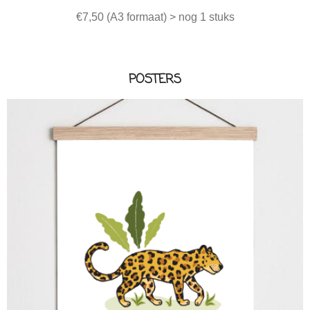
€7,50 (A3 formaat) > nog 1 stuks
POSTERS