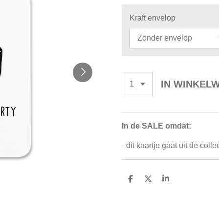
Kraft envelop
IN WINKEL
In de SALE omdat:
- dit kaartje gaat uit de colle
D
D
S
E
E
H
L
E
A
E
L
R
N
E