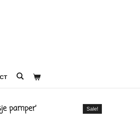
CT
sje pamper'
Sale!